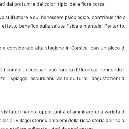
dai profumi e dai colori tipici della flora corsa.
vo sull’umore e sul benessere psicologico, contribuendo a
n effetto benefico sulla salute fisica e mentale. Pertanto,
e è considerato alta stagione in Corsica, con un picco di
.
ti i comfort necessari può fare la differenza, rendendo il
e : spiagge, escursioni, visite culturali, degustazioni di
 visitatori hanno l’opportunità di ammirare una varietà di
s e i villaggi storici, emblemi della ricca storia dell’isola.
re a ateliers culinari guidati da chef corses.