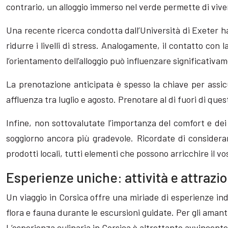
contrario, un alloggio immerso nel verde permette di vivere
Una recente ricerca condotta dall’Università di Exeter h
ridurre i livelli di stress. Analogamente, il contatto con
l’orientamento dell’alloggio può influenzare significativa
La prenotazione anticipata è spesso la chiave per assicu
affluenza tra luglio e agosto. Prenotare al di fuori di que
Infine, non sottovalutate l’importanza del comfort e dei 
soggiorno ancora più gradevole. Ricordate di considerare 
prodotti locali, tutti elementi che possono arricchire il v
Esperienze uniche: attività e attrazio
Un viaggio in Corsica offre una miriade di esperienze ind
flora e fauna durante le escursioni guidate. Per gli amanti d
L’esperienza culinaria in Corsica è altrettanto avvincente, 