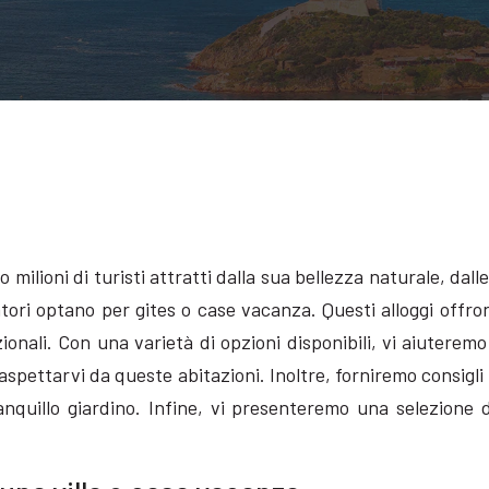
milioni di turisti attratti dalla sua bellezza naturale, dall
atori optano per gites o case vacanza. Questi alloggi offro
zionali. Con una varietà di opzioni disponibili, vi aiuterem
pettarvi da queste abitazioni. Inoltre, forniremo consigli ut
uillo giardino. Infine, vi presenteremo una selezione dell