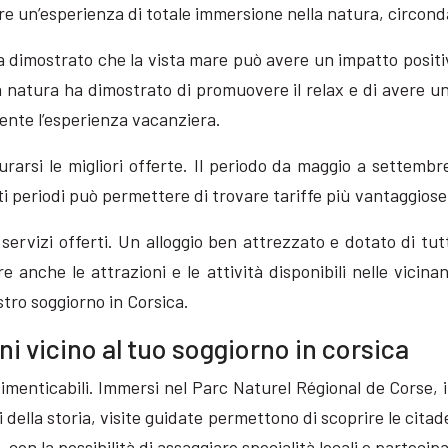
 un’esperienza di totale immersione nella natura, circondati 
a dimostrato che la vista mare può avere un impatto positi
 la natura ha dimostrato di promuovere il relax e di avere u
mente l’esperienza vacanziera.
rarsi le migliori offerte. Il periodo da maggio a settembr
sti periodi può permettere di trovare tariffe più vantaggiose
servizi offerti. Un alloggio ben attrezzato e dotato di tut
anche le attrazioni e le attività disponibili nelle vicinanz
ostro soggiorno in Corsica.
ni vicino al tuo soggiorno in corsica
imenticabili. Immersi nel Parc Naturel Régional de Corse, i
ella storia, visite guidate permettono di scoprire le citadelle
con la possibilità di assaggiare specialità locali e partecipa