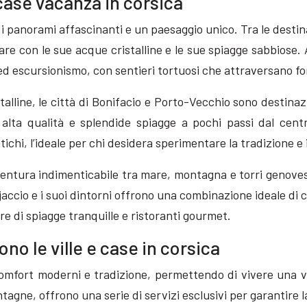
 case vacanza in corsica
i panorami affascinanti e un paesaggio unico. Tra le destin
e con le sue acque cristalline e le sue spiagge sabbiose. 
ra ed escursionismo, con sentieri tortuosi che attraversano 
talline, le città di Bonifacio e Porto-Vecchio sono destinaz
 alta qualità e splendide spiagge a pochi passi dal cent
tichi, l’ideale per chi desidera sperimentare la tradizione e i
vventura indimenticabile tra mare, montagna e torri genoves
jaccio e i suoi dintorni offrono una combinazione ideale di c
e di spiagge tranquille e ristoranti gourmet.
no le ville e case in corsica
 comfort moderni e tradizione, permettendo di vivere una 
gne, offrono una serie di servizi esclusivi per garantire la